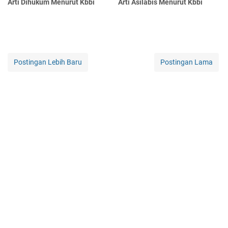
Arti Dihukum Menurut Kbbi
Arti Asilabis Menurut Kbbi
Postingan Lebih Baru
Postingan Lama