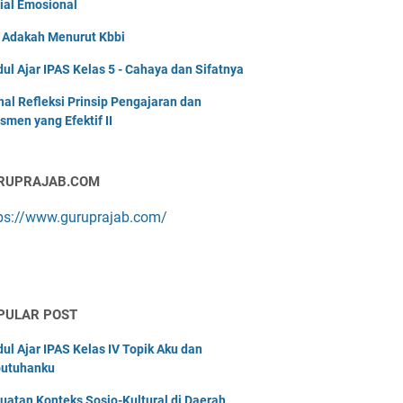
ial Emosional
i Adakah Menurut Kbbi
ul Ajar IPAS Kelas 5 - Cahaya dan Sifatnya
nal Refleksi Prinsip Pengajaran dan
smen yang Efektif II
RUPRAJAB.COM
ps://www.guruprajab.com/
PULAR POST
ul Ajar IPAS Kelas IV Topik Aku dan
utuhanku
uatan Konteks Sosio-Kultural di Daerah