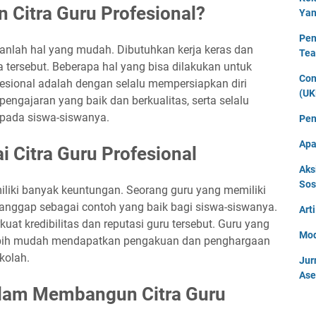
Citra Guru Profesional?
Yan
Pen
anlah hal yang mudah. Dibutuhkan kerja keras dan
Tea
tersebut. Beberapa hal yang bisa dilakukan untuk
Con
sional adalah dengan selalu mempersiapkan diri
(UK
engajaran yang baik dan berkualitas, serta selalu
epada siswa-siswanya.
Pen
Apa
Citra Guru Profesional
Aks
Sos
iliki banyak keuntungan. Seorang guru yang memiliki
dianggap sebagai contoh yang baik bagi siswa-siswanya.
Art
t kredibilitas dan reputasi guru tersebut. Guru yang
Mod
 lebih mudah mendapatkan pengakuan dan penghargaan
kolah.
Jur
Ase
alam Membangun Citra Guru