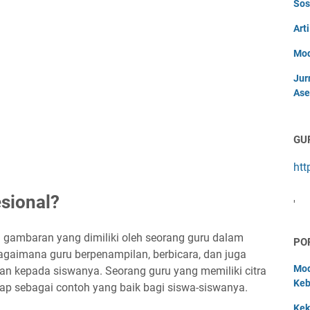
Sos
Art
Mod
Jur
Ase
GU
htt
esional?
'
au gambaran yang dimiliki oleh seorang guru dalam
PO
i bagaimana guru berpenampilan, berbicara, dan juga
Mod
n kepada siswanya. Seorang guru yang memiliki citra
Keb
ap sebagai contoh yang baik bagi siswa-siswanya.
Kek