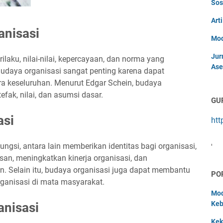
Sos
Art
anisasi
Mod
Jur
ilaku, nilai-nilai, kepercayaan, dan norma yang
Ase
udaya organisasi sangat penting karena dapat
ra keseluruhan. Menurut Edgar Schein, budaya
rtefak, nilai, dan asumsi dasar.
GU
asi
htt
ngsi, antara lain memberikan identitas bagi organisasi,
'
n, meningkatkan kinerja organisasi, dan
. Selain itu, budaya organisasi juga dapat membantu
PO
rganisasi di mata masyarakat.
Mod
Keb
nisasi
Kek