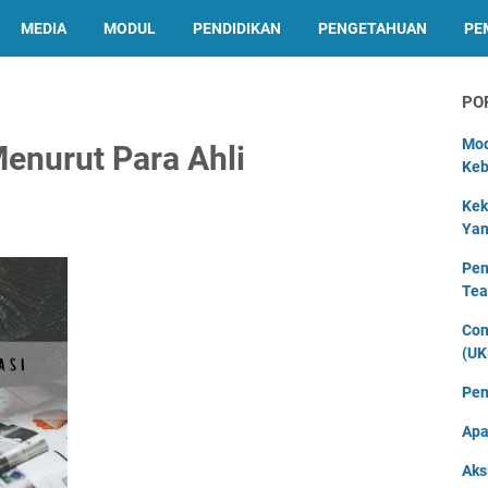
MEDIA
MODUL
PENDIDIKAN
PENGETAHUAN
PE
PO
Mod
enurut Para Ahli
Keb
Kek
Yan
Pen
Tea
Con
(UK
Pen
Apa
Aks