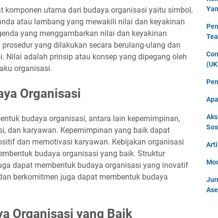
Yan
 komponen utama dari budaya organisasi yaitu simbol,
h tanda atau lambang yang mewakili nilai dan keyakinan
Pen
legenda yang menggambarkan nilai dan keyakinan
Tea
au prosedur yang dilakukan secara berulang-ulang dan
Con
. Nilai adalah prinsip atau konsep yang dipegang oleh
(UK
laku organisasi.
Pen
ya Organisasi
Apa
Aks
ntuk budaya organisasi, antara lain kepemimpinan,
Sos
sasi, dan karyawan. Kepemimpinan yang baik dapat
itif dan memotivasi karyawan. Kebijakan organisasi
Art
embentuk budaya organisasi yang baik. Struktur
Mod
 juga dapat membentuk budaya organisasi yang inovatif
 dan berkomitmen juga dapat membentuk budaya
Jur
Ase
 Organisasi yang Baik