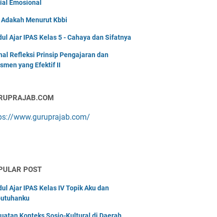
ial Emosional
i Adakah Menurut Kbbi
ul Ajar IPAS Kelas 5 - Cahaya dan Sifatnya
nal Refleksi Prinsip Pengajaran dan
smen yang Efektif II
RUPRAJAB.COM
ps://www.guruprajab.com/
PULAR POST
ul Ajar IPAS Kelas IV Topik Aku dan
utuhanku
uatan Konteks Sosio-Kultural di Daerah