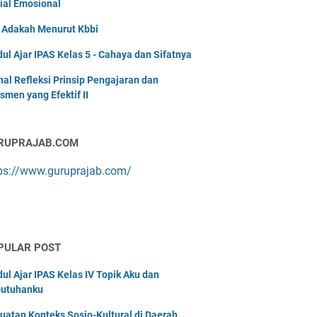
ial Emosional
i Adakah Menurut Kbbi
ul Ajar IPAS Kelas 5 - Cahaya dan Sifatnya
nal Refleksi Prinsip Pengajaran dan
smen yang Efektif II
RUPRAJAB.COM
ps://www.guruprajab.com/
PULAR POST
ul Ajar IPAS Kelas IV Topik Aku dan
utuhanku
uatan Konteks Sosio-Kultural di Daerah