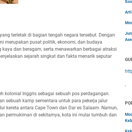
Sos
Art
Mod
Jur
yang terletak di bagian tengah negara tersebut. Dengan
Ase
 ini merupakan pusat politik, ekonomi, dan budaya
ng kaya dan beragam, serta menawarkan berbagai atraksi
menjelaskan sejarah singkat dan fakta menarik seputar
GU
htt
'
eh kolonial Inggris sebagai sebuah pos perdagangan.
an sebuah kamp sementara untuk para pekerja jalur
PO
lur kereta antara Cape Town dan Dar es Salaam. Namun,
 permukiman di sekitarnya, kota ini mulai tumbuh dan
Mod
Keb
Kek