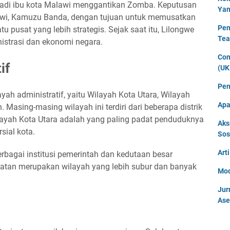
jadi ibu kota Malawi menggantikan Zomba. Keputusan
Yan
lawi, Kamuzu Banda, dengan tujuan untuk memusatkan
Pen
tu pusat yang lebih strategis. Sejak saat itu, Lilongwe
Tea
istrasi dan ekonomi negara.
Con
if
(UK
Pen
ayah administratif, yaitu Wilayah Kota Utara, Wilayah
Apa
 Masing-masing wilayah ini terdiri dari beberapa distrik
ilayah Kota Utara adalah yang paling padat penduduknya
Aks
sial kota.
Sos
Art
rbagai institusi pemerintah dan kedutaan besar
latan merupakan wilayah yang lebih subur dan banyak
Mod
Jur
Ase