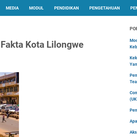
MEDIA
MODUL
PENDIDIKAN
PENGETAHUAN
PE
PO
Mod
 Fakta Kota Lilongwe
Keb
Kek
Yan
Pen
Tea
Con
(UK
Pen
Apa
Aks